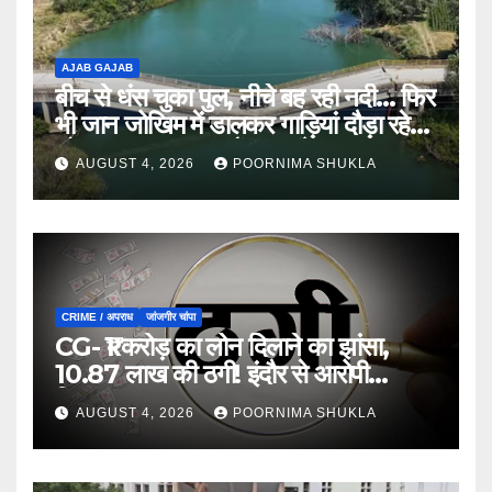
AJAB GAJAB
बीच से धंस चुका पुल, नीचे बह रही नदी… फिर
भी जान जोखिम में डालकर गाड़ियां दौड़ा रहे
लोग, वजह जानकर चौंक जाएंगे…
AUGUST 4, 2026
POORNIMA SHUKLA
CRIME / अपराध
जांजगीर चांपा
CG- ₹1 करोड़ का लोन दिलाने का झांसा,
10.87 लाख की ठगी! इंदौर से आरोपी
गिरफ्तार…
AUGUST 4, 2026
POORNIMA SHUKLA