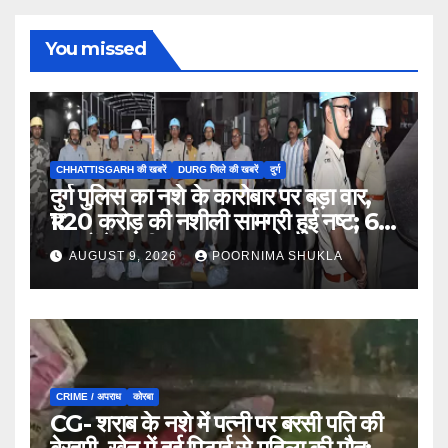
You missed
CHHATTISGARH की खबरें
DURG जिले की खबरें
दुर्ग
दुर्ग पुलिस का नशे के कारोबार पर बड़ा वार,
₹1.20 करोड़ की नशीली सामग्री हुई नष्ट; 66
मामलों में जब्ती…
AUGUST 9, 2026
POORNIMA SHUKLA
CRIME / अपराध
कोरबा
CG- शराब के नशे में पत्नी पर बरसी पति की