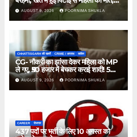
बेरहमी, खेत में हुई पिटाई से महिला की मौत;
आरोपी फरार…
AUGUST 9, 2026
POORNIMA SHUKLA
CHHATTISGARH की खबरें
CRIME / अपराध
कांकेर
CG- नौकरी का झांसा देकर महिला को MP
ले गए, ₹50 हजार में बेचकर कराई शादी! 5
महीने बाद खुला पूरा राज, 3 गिरफ्तार…
AUGUST 9, 2026
POORNIMA SHUKLA
CAREER
रोजगार
437 पदों पर भर्ती के लिए 10 अगस्त को