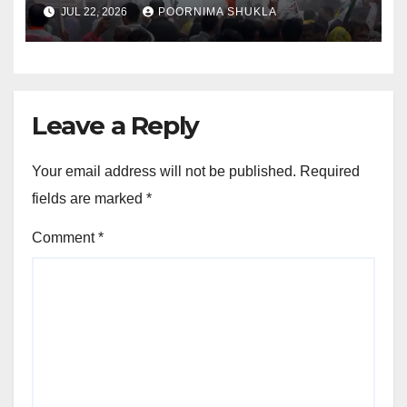
दौरान बवाल; हालात संभालने पुलिस ने छोड़े
JUL 22, 2026
POORNIMA SHUKLA
आंसू गैस के गोले और वाटर कैनन…
Leave a Reply
Your email address will not be published.
Required
fields are marked
*
Comment
*