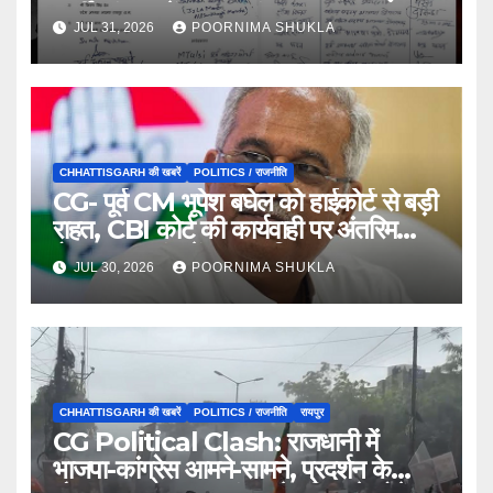
पार्टी, संगठन में मचा हड़कंप…
JUL 31, 2026
POORNIMA SHUKLA
CHHATTISGARH की खबरें
POLITICS / राजनीति
CG- पूर्व CM भूपेश बघेल को हाईकोर्ट से बड़ी
राहत, CBI कोर्ट की कार्यवाही पर अंतरिम
रोक; CD कांड में ट्रायल फिलहाल थमा…
JUL 30, 2026
POORNIMA SHUKLA
CHHATTISGARH की खबरें
POLITICS / राजनीति
रायपुर
CG Political Clash: राजधानी में
भाजपा-कांग्रेस आमने-सामने, प्रदर्शन के