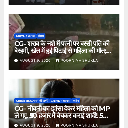
CRIME / अपराध
कोरबा
CG- शराब के नशे में पत्नी पर बरसी पति की
बेरहमी, खेत में हुई पिटाई से महिला की मौत;
आरोपी फरार…
AUGUST 9, 2026
POORNIMA SHUKLA
CHHATTISGARH की खबरें
CRIME / अपराध
कांकेर
CG- नौकरी का झांसा देकर महिला को MP
ले गए, ₹50 हजार में बेचकर कराई शादी! 5
महीने बाद खुला पूरा राज, 3 गिरफ्तार…
AUGUST 9, 2026
POORNIMA SHUKLA