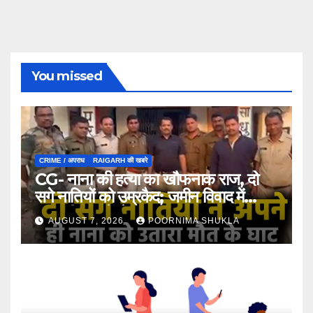
You missed
CRIME / अपराध
RAIGARH की खबरे
CG- नाना की हत्या का खौफनाक राज, दो
सगे नातियों को उम्रकैद; जमीन विवाद में
कुल्हाड़ी-फावड़े से हमला…
AUGUST 7, 2026
POORNIMA SHUKLA