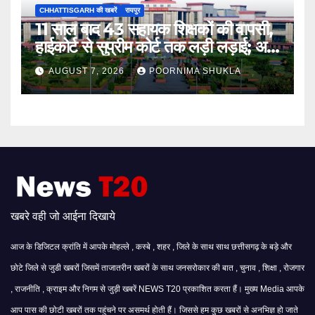
CHHATTISGARH की खबरें
रायपुर
11 साल बाद 43 सहायक शिक्षकों की वापसी,
हाईकोर्ट से सुप्रीम कोर्ट तक लड़ी लड़ाई; अब
मिली बहाली…
AUGUST 7, 2026
POORNIMA SHUKLA
खबरे वही जो आईना दिखाये
आज के डिजिटल क्रांति में आपके मोहल्ले , कस्बे , शहर , जिले के साथ साथ छत्तीसगढ़ के बड़े और
छोटे जिले से जुडी खबरों जिसमें ताजातरीन खबरों के साथ जनसरोकार की बात , चुनाव , शिक्षा , रोजगार
, राजनीति , क्राइम और निगम से जुड़ी खबरें NEWS T20 प्रकाशित करता हैं। मुख्य Media आपके
आप पास की छोटी खबरों तक पहुंचने पर असमर्थ होती हैं। जिससे हम कुछ खबरों से अनभिज्ञ हो जाते