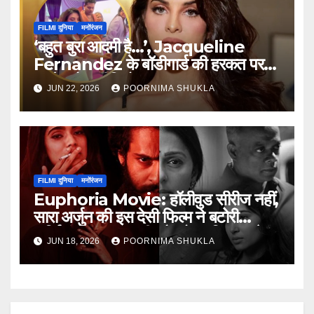
FILMI दुनिया
मनोंरंजन
‘बहुत बुरा आदमी है…’, Jacqueline
Fernandez के बॉडीगार्ड की हरकत पर
भड़के लोग, वीडियो वायरल
JUN 22, 2026
POORNIMA SHUKLA
FILMI दुनिया
मनोंरंजन
Euphoria Movie: हॉलीवुड सीरीज नहीं,
सारा अर्जुन की इस देसी फिल्म ने बटोरी
सुर्खियां; दमदार कहानी और बोल्ड किरदार ने
JUN 18, 2026
POORNIMA SHUKLA
जीता दिल…