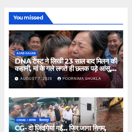
You missed
AJAB GAJAB
DNA टेस्ट ने लिखी 23 साल बाद मिलन की
कहानी, मां के गले लगते ही छलक पड़े आंसू,
भावुक कर देगी ये मुलाकात…
AUGUST 7, 2026
POORNIMA SHUKLA
CRIME / अपराध
बिलासपुर
CG- दो जिंदगियां गईं… फिर जागा निगम,