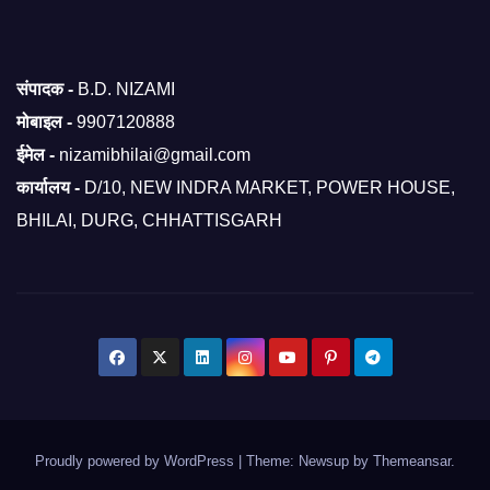
संपादक -
B.D. NIZAMI
मोबाइल -
9907120888
ईमेल -
nizamibhilai@gmail.com
कार्यालय -
D/10, NEW INDRA MARKET, POWER HOUSE,
BHILAI, DURG, CHHATTISGARH
Proudly powered by WordPress
|
Theme: Newsup by
Themeansar
.