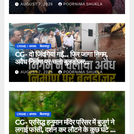
भावुक कर देगी ये मुलाकात…
AUGUST 7, 2026
POORNIMA SHUKLA
CRIME / अपराध
बिलासपुर
CG- दो जिंदगियां गईं… फिर जागा निगम,
अवैध निर्माण पर चला बुलडोजर…
AUGUST 7, 2026
POORNIMA SHUKLA
CRIME / अपराध
बिलासपुर
CG- प्रसिद्ध हनुमान मंदिर परिसर में बुजुर्ग ने
लगाई फांसी, दर्शन कर लौटने के कुछ घंटे बाद