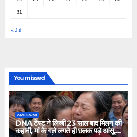
31
« Jul
You missed
AJAB GAJAB
DNA टेस्ट ने लिखी 23 साल बाद मिलन की
कहानी, मां के गले लगते ही छलक पड़े आंसू,