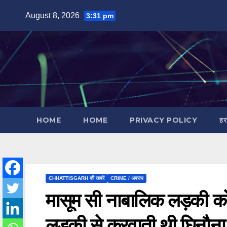
Skip
August 8, 2026
3:31 pm
to
content
HOME
HOME
PRIVACY POLICY
हर
CHHATTISGARH की खबरें
CRIME / अपराध
मासूम सी नाबालिक लड़की को य
लड़की से करवाती थी घिनौना