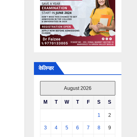
केलिन्डर
August 2026
M
T
W
T
F
S
S
1
2
3
4
5
6
7
8
9