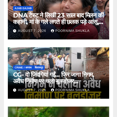
AJAB GAJAB
DNA टेस्ट ने लिखी 23 साल बाद मिलन की
कहानी, मां के गले लगते ही छलक पड़े आंसू,
भावुक कर देगी ये मुलाकात…
AUGUST 7, 2026
POORNIMA SHUKLA
CRIME / अपराध
बिलासपुर
CG- दो जिंदगियां गईं… फिर जागा निगम,
अवैध निर्माण पर चला बुलडोजर…
AUGUST 7, 2026
POORNIMA SHUKLA