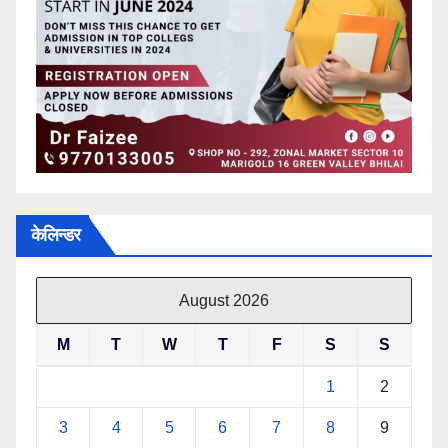
केलिन्डर
August 2026
M
T
W
T
F
S
S
1
2
3
4
5
6
7
8
9