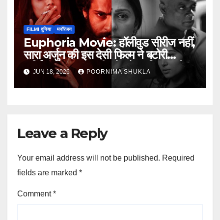
FILMI दुनिया
मनोंरंजन
Euphoria Movie: हॉलीवुड सीरीज नहीं,
सारा अर्जुन की इस देसी फिल्म ने बटोरी
सुर्खियां; दमदार कहानी और बोल्ड किरदार ने
JUN 18, 2026
POORNIMA SHUKLA
जीता दिल…
Leave a Reply
Your email address will not be published.
Required
fields are marked
*
Comment
*