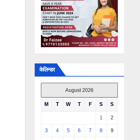
केलिन्डर
August 2026
M
T
W
T
F
S
S
1
2
3
4
5
6
7
8
9