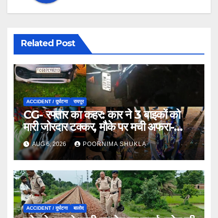
Related Post
ACCIDENT / दुर्घटना
रायपुर
CG- रफ्तार का कहर: कार ने 3 बाइकों को
मारी जोरदार टक्कर, मौके पर मची अफरा-
तफरी…
AUG 6, 2026
POORNIMA SHUKLA
ACCIDENT / दुर्घटना
बालोद