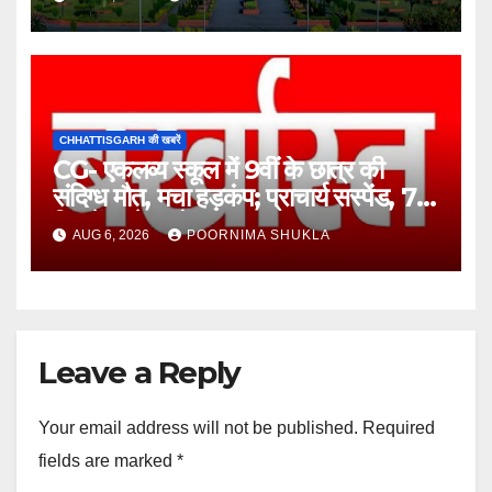
CHHATTISGARH की खबरें
CG- एकलव्य स्कूल में 9वीं के छात्र की
संदिग्ध मौत, मचा हड़कंप; प्राचार्य सस्पेंड, 7
दिन में खुलेगा मौत का राज!…
AUG 6, 2026
POORNIMA SHUKLA
Leave a Reply
Your email address will not be published.
Required
fields are marked
*