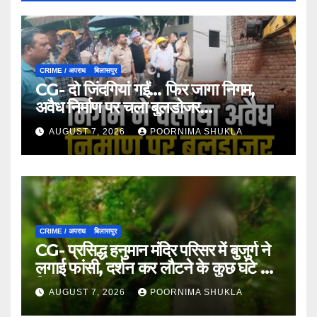
CRIME / अपराध
बिलासपुर
CG- दो जिंदगियां गईं… फिर जागा निगम,
अवैध निर्माण पर चला बुलडोजर…
AUGUST 7, 2026
POORNIMA SHUKLA
CRIME / अपराध
बिलासपुर
CG- प्रसिद्ध हनुमान मंदिर परिसर में बुजुर्ग ने
लगाई फांसी, दर्शन कर लौटने के कुछ घंटे बाद
मिला शव…
AUGUST 7, 2026
POORNIMA SHUKLA