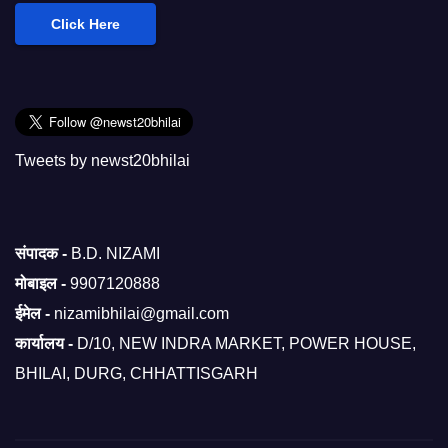
Click Here
Tweets by newst20bhilai
संपादक -
B.D. NIZAMI
मोबाइल -
9907120888
ईमेल -
nizamibhilai@gmail.com
कार्यालय -
D/10, NEW INDRA MARKET, POWER HOUSE,
BHILAI, DURG, CHHATTISGARH