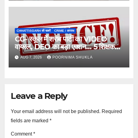
CHHATTISGARH की खबरें
CRIME / अपराध
CG- स्कूल में शराब पार्टी का VIDEO
वायरल, DEO का बड़ा एक्शन… 5 शिक्षक
और स्वीपर को नोटिस…
AUG 7, 2026
POORNIMA SHUKLA
Leave a Reply
Your email address will not be published.
Required
fields are marked
*
Comment
*