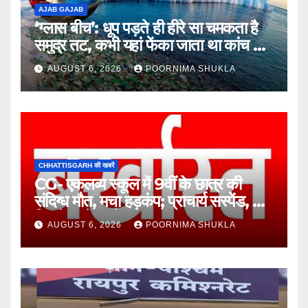
AJAB GAJAB
‘ग्लास बीच’: धूप पड़ते ही हीरे सा चमकता है
समुद्र तट, कभी यहां फेंका जाता था कांच का
कचरा!…
AUGUST 6, 2026
POORNIMA SHUKLA
CHHATTISGARH की खबरें
CG- एकलव्य स्कूल में 9वीं के छात्र की
संदिग्ध मौत, मचा हड़कंप; प्राचार्य सस्पेंड, 7
दिन में खुलेगा मौत का राज!…
AUGUST 6, 2026
POORNIMA SHUKLA