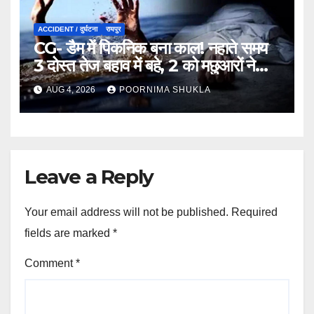
ACCIDENT / दुर्घटना
रायपुर
CG- डैम में पिकनिक बना काल! नहाते समय
3 दोस्त तेज बहाव में बहे, 2 को मछुआरों ने
बचाया, एक लापता…
AUG 4, 2026
POORNIMA SHUKLA
Leave a Reply
Your email address will not be published.
Required
fields are marked
*
Comment
*