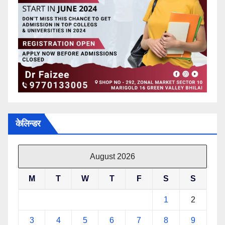
केलिन्डर
August 2026
M
T
W
T
F
S
S
1
2
3
4
5
6
7
8
9