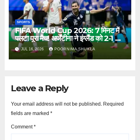
SPORTS
FIFA World Cup 2026: 7 मिनट में
पलटा पूरा मैच! अर्जेंटीना ने इंग्लैंड को 2-1 से
हराकर लगातार दूसरी बार फाइनल में बनाई
JUL 16, 2026
POORNIMA SHUKLA
जगह…
Leave a Reply
Your email address will not be published.
Required
fields are marked
*
Comment
*