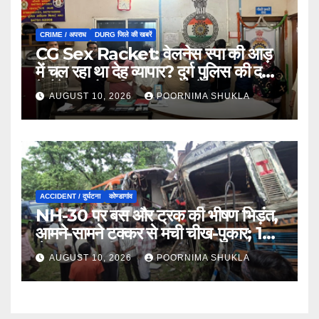
CRIME / अपराध
DURG जिले की खबरें
CG Sex Racket: वेलनेस स्पा की आड़
में चल रहा था देह व्यापार? दुर्ग पुलिस की दबिश
में मैनेजर और महिला दलाल समेत 9
AUGUST 10, 2026
POORNIMA SHUKLA
गिरफ्तार…
ACCIDENT / दुर्घटना
कोण्डागांव
NH-30 पर बस और ट्रक की भीषण भिड़ंत,
आमने-सामने टक्कर से मची चीख-पुकार; 12
से ज्यादा यात्री घायल…
AUGUST 10, 2026
POORNIMA SHUKLA