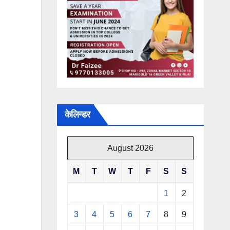
केलिन्डर
August 2026
M
T
W
T
F
S
S
1
2
3
4
5
6
7
8
9