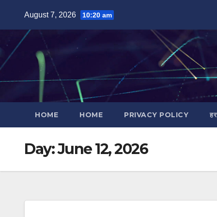
Skip
August 7, 2026
10:20 am
to
content
HOME
HOME
PRIVACY POLICY
हर
Day:
June 12, 2026