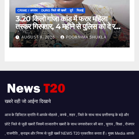
CRIME / अपराध
DURG जिले की खबरें
दुर्ग
भिलाई
3.20 किलो गांजा कांड में फरार महिला
तस्कर गिरफ्तार, 4 महीने से पुलिस को दे रही
थी चकमा…
AUGUST 8, 2026
POORNIMA SHUKLA
खबरे वही जो आईना दिखाये
आज के डिजिटल क्रांति में आपके मोहल्ले , कस्बे , शहर , जिले के साथ साथ छत्तीसगढ़ के बड़े और
छोटे जिले से जुडी खबरों जिसमें ताजातरीन खबरों के साथ जनसरोकार की बात , चुनाव , शिक्षा , रोजगार
, राजनीति , क्राइम और निगम से जुड़ी खबरें NEWS T20 प्रकाशित करता हैं। मुख्य Media आपके