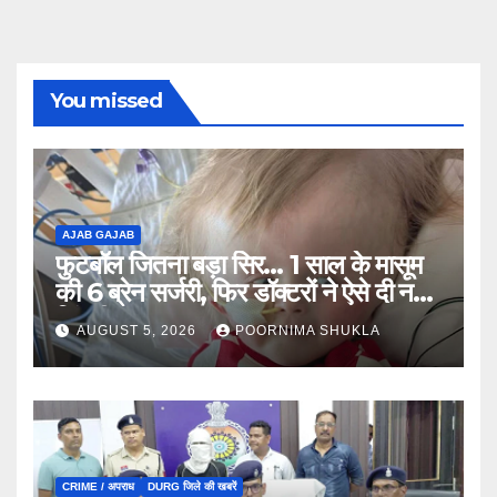
You missed
AJAB GAJAB
फुटबॉल जितना बड़ा सिर… 1 साल के मासूम
की 6 ब्रेन सर्जरी, फिर डॉक्टरों ने ऐसे दी नई
जिंदगी…
AUGUST 5, 2026
POORNIMA SHUKLA
CRIME / अपराध
DURG जिले की खबरें