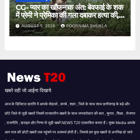
CG- प्यार का खौफनाक अंत: बेवफाई के शक
में प्रेमी ने प्रेमिका की गला दबाकर हत्या की,
फिर तालाब में फेंका शव…
AUGUST 5, 2026
POORNIMA SHUKLA
खबरे वही जो आईना दिखाये
आज के डिजिटल क्रांति में आपके मोहल्ले , कस्बे , शहर , जिले के साथ साथ छत्तीसगढ़ के बड़े और
छोटे जिले से जुडी खबरों जिसमें ताजातरीन खबरों के साथ जनसरोकार की बात , चुनाव , शिक्षा , रोजगार
, राजनीति , क्राइम और निगम से जुड़ी खबरें NEWS T20 प्रकाशित करता हैं। मुख्य Media आपके
आप पास की छोटी खबरों तक पहुंचने पर असमर्थ होती हैं। जिससे हम कुछ खबरों से अनभिज्ञ हो जाते