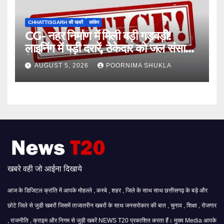
CHHATTISGARH की खबरें
कांकेर
CG- नहर निर्माण में मिली बड़ी गड़बड़ी!
लाइनिंग में पड़ी दरारें, ठेकेदार को जल संसाधन
विभाग का नोटिस…
AUGUST 5, 2026
POORNIMA SHUKLA
खबरे वही जो आईना दिखाये
आज के डिजिटल क्रांति में आपके मोहल्ले , कस्बे , शहर , जिले के साथ साथ छत्तीसगढ़ के बड़े और
छोटे जिले से जुडी खबरों जिसमें ताजातरीन खबरों के साथ जनसरोकार की बात , चुनाव , शिक्षा , रोजगार
, राजनीति , क्राइम और निगम से जुड़ी खबरें NEWS T20 प्रकाशित करता हैं। मुख्य Media आपके