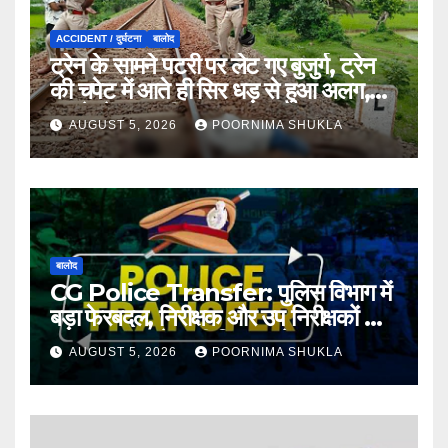
ACCIDENT / दुर्घटना
बालोद
ट्रेन के सामने पटरी पर लेट गए बुजुर्ग, ट्रेन
की चपेट में आते ही सिर धड़ से हुआ अलग,
इलाके में सनसनी…
AUGUST 5, 2026
POORNIMA SHUKLA
बालोद
CG Police Transfer: पुलिस विभाग में
बड़ा फेरबदल, निरीक्षक और उप निरीक्षकों का
तबादला, SP ने जारी किया आदेश…
AUGUST 5, 2026
POORNIMA SHUKLA