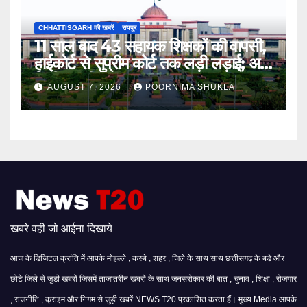
CHHATTISGARH की खबरें
रायपुर
11 साल बाद 43 सहायक शिक्षकों की वापसी,
हाईकोर्ट से सुप्रीम कोर्ट तक लड़ी लड़ाई; अब
मिली बहाली…
AUGUST 7, 2026
POORNIMA SHUKLA
खबरे वही जो आईना दिखाये
आज के डिजिटल क्रांति में आपके मोहल्ले , कस्बे , शहर , जिले के साथ साथ छत्तीसगढ़ के बड़े और
छोटे जिले से जुडी खबरों जिसमें ताजातरीन खबरों के साथ जनसरोकार की बात , चुनाव , शिक्षा , रोजगार
, राजनीति , क्राइम और निगम से जुड़ी खबरें NEWS T20 प्रकाशित करता हैं। मुख्य Media आपके