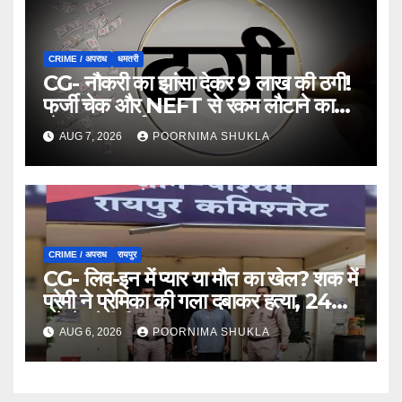
CRIME / अपराध
धमतरी
CG- नौकरी का झांसा देकर 9 लाख की ठगी!
फर्जी चेक और NEFT से रकम लौटाने का
खेल, FIR दर्ज…
AUG 7, 2026
POORNIMA SHUKLA
CRIME / अपराध
रायपुर
CG- लिव-इन में प्यार या मौत का खेल? शक में
प्रेमी ने प्रेमिका की गला दबाकर हत्या, 24
घंटे में प्रेमी गिरफ्तार…
AUG 6, 2026
POORNIMA SHUKLA