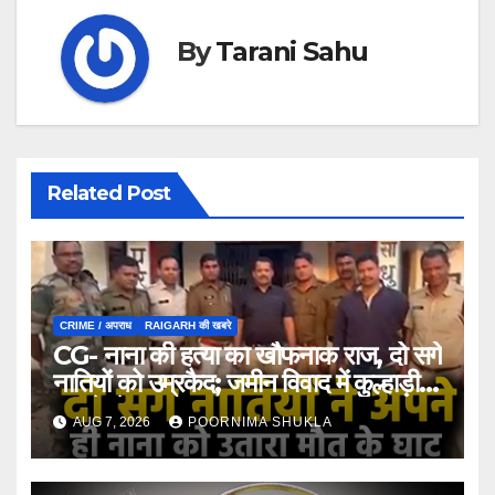
By
Tarani Sahu
Related Post
CRIME / अपराध
RAIGARH की खबरे
CG- नाना की हत्या का खौफनाक राज, दो सगे
नातियों को उम्रकैद; जमीन विवाद में कुल्हाड़ी-
फावड़े से हमला…
AUG 7, 2026
POORNIMA SHUKLA