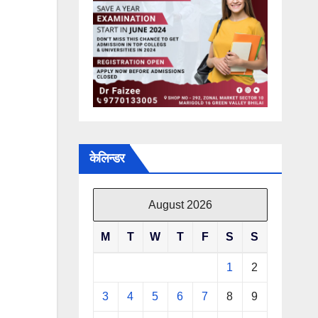
केलिन्डर
August 2026
M
T
W
T
F
S
S
1
2
3
4
5
6
7
8
9