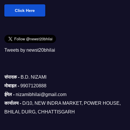
Click Here
Tweets by newst20bhilai
संपादक -
B.D. NIZAMI
मोबाइल -
9907120888
ईमेल -
nizamibhilai@gmail.com
कार्यालय -
D/10, NEW INDRA MARKET, POWER HOUSE,
BHILAI, DURG, CHHATTISGARH