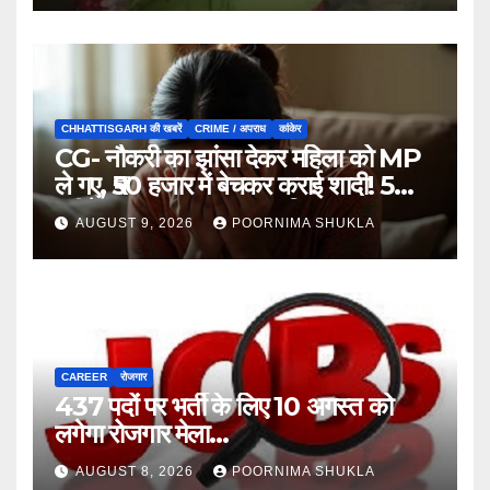
CHHATTISGARH की खबरें
CRIME / अपराध
कांकेर
CG- नौकरी का झांसा देकर महिला को MP
ले गए, ₹50 हजार में बेचकर कराई शादी! 5
महीने बाद खुला पूरा राज, 3 गिरफ्तार…
AUGUST 9, 2026
POORNIMA SHUKLA
CAREER
रोजगार
437 पदों पर भर्ती के लिए 10 अगस्त को
लगेगा रोजगार मेला…
AUGUST 8, 2026
POORNIMA SHUKLA