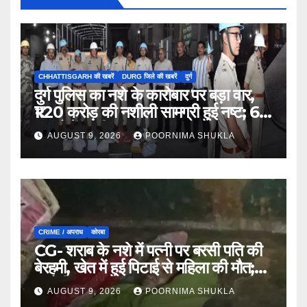
CHHATTISGARH की खबरें
DURG जिले की खबरें
दुर्ग
दुर्ग पुलिस का नशे के कारोबार पर बड़ा वार,
₹1.20 करोड़ की नशीली सामग्री हुई नष्ट; 66
मामलों में जब्ती…
AUGUST 9, 2026
POORNIMA SHUKLA
CRIME / अपराध
कोरबा
CG- शराब के नशे में पत्नी पर बरसी पति की
बेरहमी, खेत में हुई पिटाई से महिला की मौत;
आरोपी फरार…
AUGUST 9, 2026
POORNIMA SHUKLA