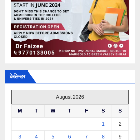
केलिन्डर
August 2026
M
T
W
T
F
S
S
1
2
3
4
5
6
7
8
9