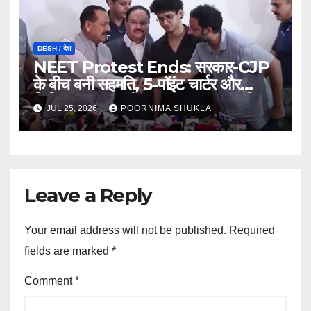
DESH / देश
NEET Protest Ends: सरकार-CJP
के बीच बनी सहमति, 5-पॉइंट चार्टर और
लिखित आश्वासन के बाद खत्म हुआ 37 दिन
JUL 25, 2026
POORNIMA SHUKLA
का आंदोलन…
Leave a Reply
Your email address will not be published.
Required
fields are marked
*
Comment
*