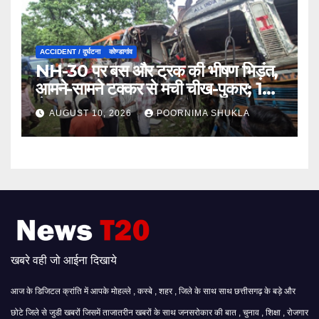
ACCIDENT / दुर्घटना
कोण्डागांव
NH-30 पर बस और ट्रक की भीषण भिड़ंत,
आमने-सामने टक्कर से मची चीख-पुकार; 12
से ज्यादा यात्री घायल…
AUGUST 10, 2026
POORNIMA SHUKLA
खबरे वही जो आईना दिखाये
आज के डिजिटल क्रांति में आपके मोहल्ले , कस्बे , शहर , जिले के साथ साथ छत्तीसगढ़ के बड़े और
छोटे जिले से जुडी खबरों जिसमें ताजातरीन खबरों के साथ जनसरोकार की बात , चुनाव , शिक्षा , रोजगार