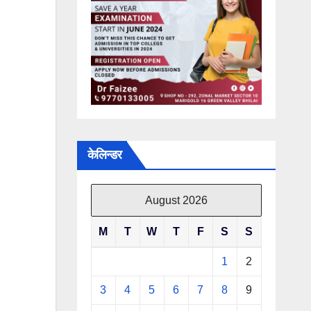
केलिन्डर
August 2026
M
T
W
T
F
S
S
1
2
3
4
5
6
7
8
9