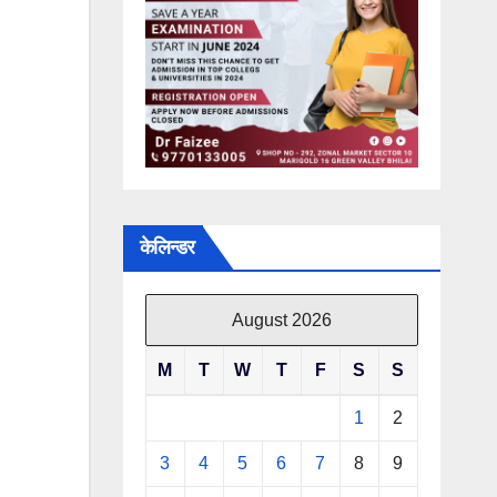
केलिन्डर
August 2026
M
T
W
T
F
S
S
1
2
3
4
5
6
7
8
9