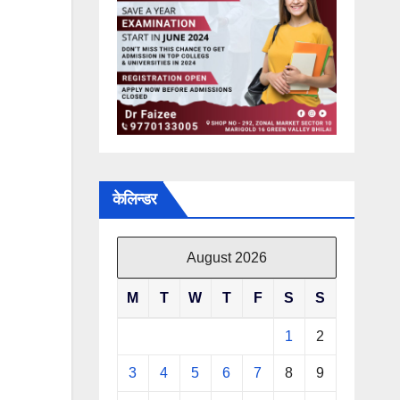
केलिन्डर
August 2026
M
T
W
T
F
S
S
1
2
3
4
5
6
7
8
9