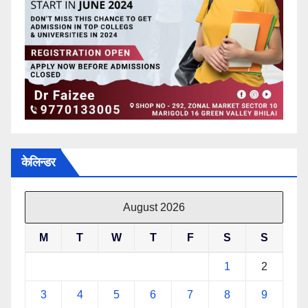
केलिन्डर
August 2026
M
T
W
T
F
S
S
1
2
3
4
5
6
7
8
9