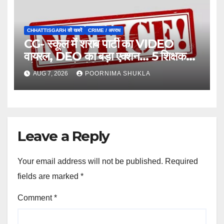
CHHATTISGARH की खबरें
CRIME / अपराध
CG- स्कूल में शराब पार्टी का VIDEO
वायरल, DEO का बड़ा एक्शन… 5 शिक्षक
और स्वीपर को नोटिस…
AUG 7, 2026
POORNIMA SHUKLA
Leave a Reply
Your email address will not be published.
Required
fields are marked
*
Comment
*