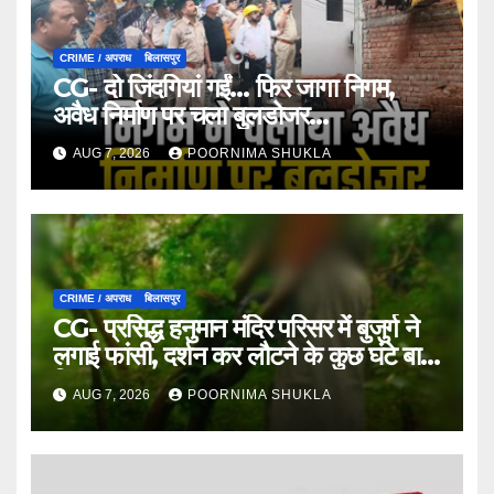
CRIME / अपराध
बिलासपुर
CG- दो जिंदगियां गईं… फिर जागा निगम,
अवैध निर्माण पर चला बुलडोजर…
AUG 7, 2026
POORNIMA SHUKLA
CRIME / अपराध
बिलासपुर
CG- प्रसिद्ध हनुमान मंदिर परिसर में बुजुर्ग ने
लगाई फांसी, दर्शन कर लौटने के कुछ घंटे बाद
मिला शव…
AUG 7, 2026
POORNIMA SHUKLA