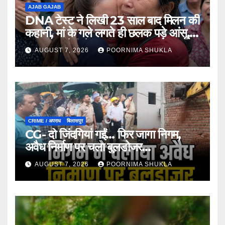
AJAB GAJAB
DNA टेस्ट ने लिखी 23 साल बाद मिलन की
कहानी, मां के गले लगते ही छलक पड़े आंसू,
भावुक कर देगी ये मुलाकात…
AUGUST 7, 2026
POORNIMA SHUKLA
CRIME / अपराध
बिलासपुर
CG- दो जिंदगियां गईं… फिर जागा निगम,
अवैध निर्माण पर चला बुलडोजर…
AUGUST 7, 2026
POORNIMA SHUKLA