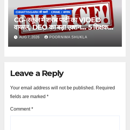
CHHATTISGARH की खबरें
CRIME / अपराध
CG- स्कूल में शराब पार्टी का VIDEO
वायरल, DEO का बड़ा एक्शन… 5 शिक्षक
और स्वीपर को नोटिस…
AUG 7, 2026
POORNIMA SHUKLA
Leave a Reply
Your email address will not be published.
Required
fields are marked
*
Comment
*