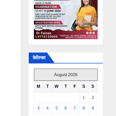
केलिन्डर
August 2026
M
T
W
T
F
S
S
1
2
3
4
5
6
7
8
9