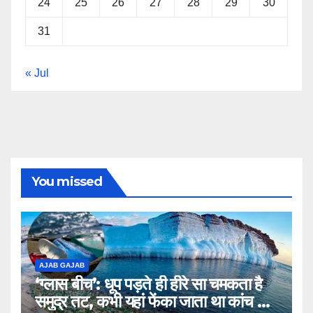
24
25
26
27
28
29
30
31
« Jul
You missed
AJAB GAJAB
‘ग्लास बीच’: धूप पड़ते ही हीरे सा चमकता है
समुद्र तट, कभी यहां फेंका जाता था कांच का