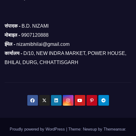
संपादक -
B.D. NIZAMI
मोबाइल -
9907120888
ईमेल -
nizamibhilai@gmail.com
कार्यालय -
D/10, NEW INDRA MARKET, POWER HOUSE,
BHILAI, DURG, CHHATTISGARH
Proudly powered by WordPress
|
Theme: Newsup by
Themeansar
.