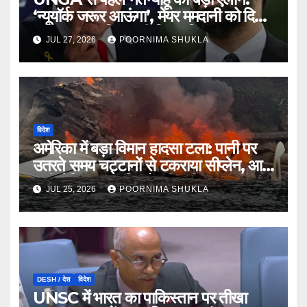
‘न्यूयॉर्क जरूर आऊंगा’, मेयर ममदानी को दिया
करारा जवाब, गिरफ्तारी विवाद फिर गरमाया…
JUL 27, 2026
POORNIMA SHUKLA
विदेश
अमेरिका में बड़ा विमान हादसा टला: पानी पर
उतरते समय चट्टानों से टकराया सीप्लेन, आग
लगी लेकिन 11 यात्रियों की बची जान…
JUL 25, 2026
POORNIMA SHUKLA
DESH / देश
विदेश
UNSC में भारत का पाकिस्तान पर तीखा