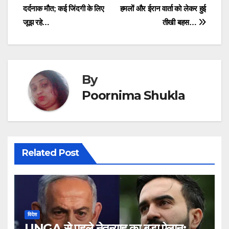
navigation
दर्दनाक मौत; कई जिंदगी के लिए
हमलों और ईरान वार्ता को लेकर हुई
जूझ रहे…
तीखी बहस…
By
Poornima Shukla
Related Post
विदेश
UNGA से पहले नेतन्याहू का बड़ा ऐलान: