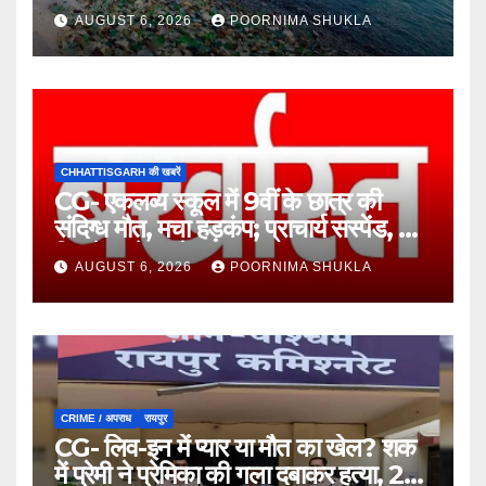
कचरा!…
AUGUST 6, 2026
POORNIMA SHUKLA
CHHATTISGARH की खबरें
CG- एकलव्य स्कूल में 9वीं के छात्र की
संदिग्ध मौत, मचा हड़कंप; प्राचार्य सस्पेंड, 7
दिन में खुलेगा मौत का राज!…
AUGUST 6, 2026
POORNIMA SHUKLA
CRIME / अपराध
रायपुर
CG- लिव-इन में प्यार या मौत का खेल? शक
में प्रेमी ने प्रेमिका की गला दबाकर हत्या, 24