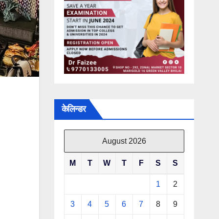
केलिन्डर
August 2026
M
T
W
T
F
S
S
1
2
3
4
5
6
7
8
9