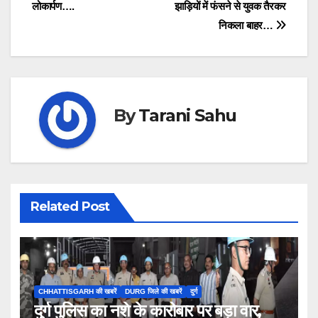
navigation
लोकार्पण….
झाड़ियों में फंसने से युवक तैरकर
निकला बाहर…
By
Tarani Sahu
Related Post
CHHATTISGARH की खबरें
DURG जिले की खबरें
दुर्ग
दुर्ग पुलिस का नशे के कारोबार पर बड़ा वार,