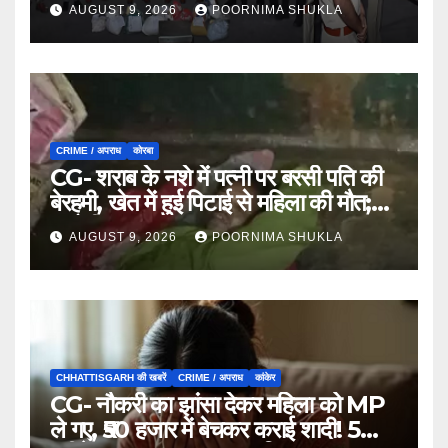
मामलों में जब्ती…
AUGUST 9, 2026
POORNIMA SHUKLA
CRIME / अपराध
कोरबा
CG- शराब के नशे में पत्नी पर बरसी पति की
बेरहमी, खेत में हुई पिटाई से महिला की मौत;
आरोपी फरार…
AUGUST 9, 2026
POORNIMA SHUKLA
CHHATTISGARH की खबरें
CRIME / अपराध
कांकेर
CG- नौकरी का झांसा देकर महिला को MP
ले गए, ₹50 हजार में बेचकर कराई शादी! 5