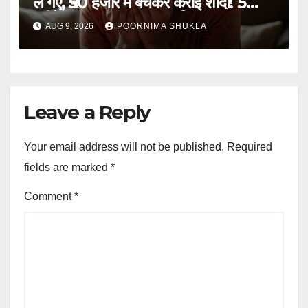
ले गए, ₹50 हजार में बेचकर कराई शादी! 5
महीने बाद खुला पूरा राज, 3 गिरफ्तार…
AUG 9, 2026
POORNIMA SHUKLA
Leave a Reply
Your email address will not be published.
Required
fields are marked
*
Comment
*