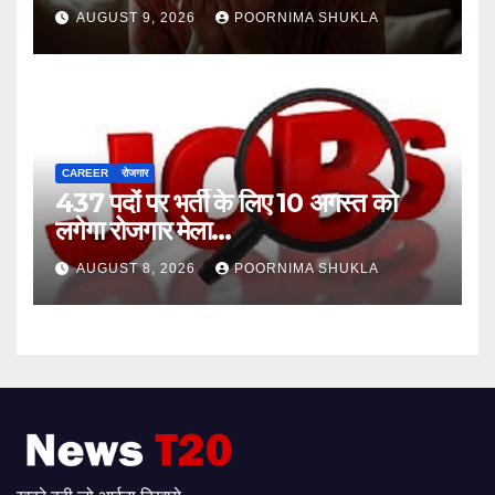
महीने बाद खुला पूरा राज, 3 गिरफ्तार…
AUGUST 9, 2026
POORNIMA SHUKLA
CAREER
रोजगार
437 पदों पर भर्ती के लिए 10 अगस्त को
लगेगा रोजगार मेला…
AUGUST 8, 2026
POORNIMA SHUKLA