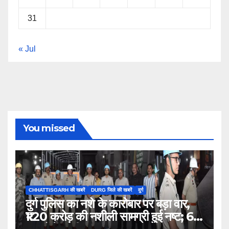
31
« Jul
You missed
CHHATTISGARH की खबरें
DURG जिले की खबरें
दुर्ग
दुर्ग पुलिस का नशे के कारोबार पर बड़ा वार,
₹1.20 करोड़ की नशीली सामग्री हुई नष्ट; 66