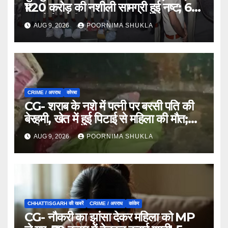
₹1.20 करोड़ की नशीली सामग्री हुई नष्ट; 66
मामलों में जब्ती…
AUG 9, 2026
POORNIMA SHUKLA
CRIME / अपराध
कोरबा
CG- शराब के नशे में पत्नी पर बरसी पति की
बेरहमी, खेत में हुई पिटाई से महिला की मौत;
आरोपी फरार…
AUG 9, 2026
POORNIMA SHUKLA
CHHATTISGARH की खबरें
CRIME / अपराध
कांकेर
CG- नौकरी का झांसा देकर महिला को MP