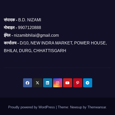
संपादक -
B.D. NIZAMI
मोबाइल -
9907120888
ईमेल -
nizamibhilai@gmail.com
कार्यालय -
D/10, NEW INDRA MARKET, POWER HOUSE,
BHILAI, DURG, CHHATTISGARH
Proudly powered by WordPress
|
Theme: Newsup by
Themeansar
.