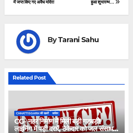
में जप्त किए गए अवैध मदिरा
हुआ शुभारम्भ…
navigation
By
Tarani Sahu
Related Post
CHHATTISGARH की खबरें
कांकेर
CG- नहर निर्माण में मिली बड़ी गड़बड़ी!
लाइनिंग में पड़ी दरारें, ठेकेदार को जल संसाधन