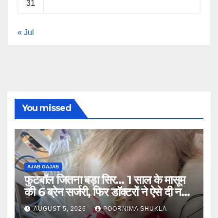
31
« Jul
You missed
AJAB GAJAB
फुटबॉल जितना बड़ा सिर… 1 साल के मासूम
की 6 ब्रेन सर्जरी, फिर डॉक्टरों ने ऐसे दी नई
जिंदगी…
AUGUST 5, 2026
POORNIMA SHUKLA