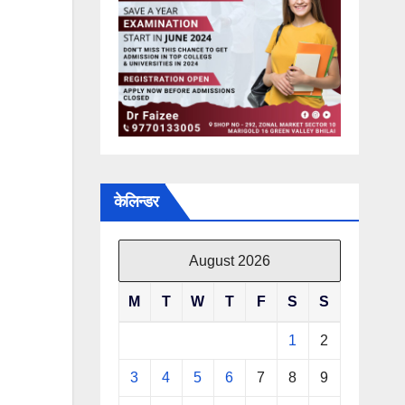
केलिन्डर
August 2026
M
T
W
T
F
S
S
1
2
3
4
5
6
7
8
9