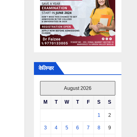
केलिन्डर
August 2026
M
T
W
T
F
S
S
1
2
3
4
5
6
7
8
9