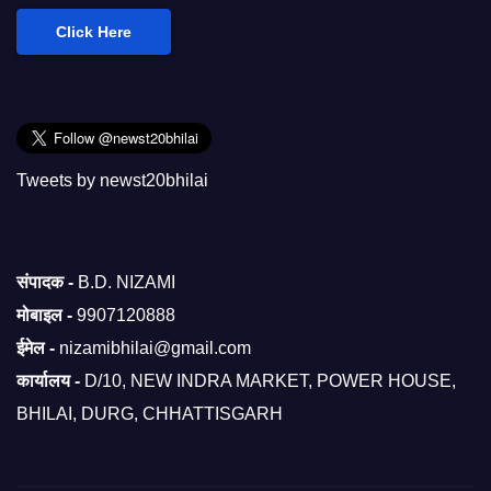
Click Here
Tweets by newst20bhilai
संपादक -
B.D. NIZAMI
मोबाइल -
9907120888
ईमेल -
nizamibhilai@gmail.com
कार्यालय -
D/10, NEW INDRA MARKET, POWER HOUSE,
BHILAI, DURG, CHHATTISGARH