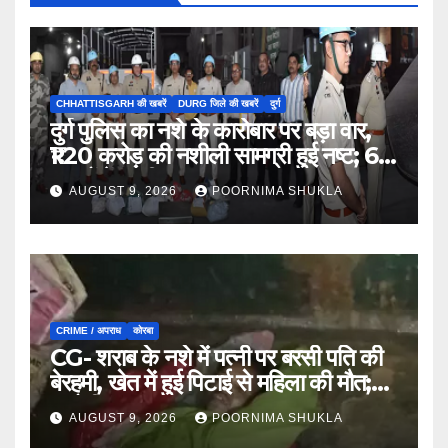
CHHATTISGARH की खबरें
DURG जिले की खबरें
दुर्ग
दुर्ग पुलिस का नशे के कारोबार पर बड़ा वार,
₹1.20 करोड़ की नशीली सामग्री हुई नष्ट; 66
मामलों में जब्ती…
AUGUST 9, 2026
POORNIMA SHUKLA
CRIME / अपराध
कोरबा
CG- शराब के नशे में पत्नी पर बरसी पति की
बेरहमी, खेत में हुई पिटाई से महिला की मौत;
आरोपी फरार…
AUGUST 9, 2026
POORNIMA SHUKLA