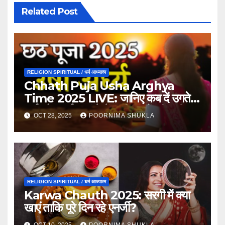
Related Post
RELIGION SPIRITUAL / धर्म आध्यात्म
Chhath Puja Usha Arghya
Time 2025 LIVE: जानिए कब दें उगते
सूर्य को अर्घ्य, यहां देखें सभी शहरों की सही
OCT 28, 2025
POORNIMA SHUKLA
टाइमिंग
RELIGION SPIRITUAL / धर्म आध्यात्म
Karwa Chauth 2025: सरगी में क्या
खाएं ताकि पूरे दिन रहे एनर्जी?