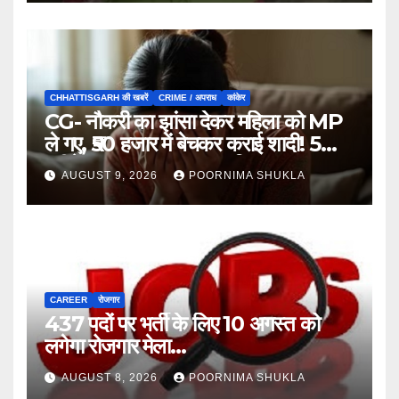
CHHATTISGARH की खबरें
CRIME / अपराध
कांकेर
CG- नौकरी का झांसा देकर महिला को MP
ले गए, ₹50 हजार में बेचकर कराई शादी! 5
महीने बाद खुला पूरा राज, 3 गिरफ्तार…
AUGUST 9, 2026
POORNIMA SHUKLA
CAREER
रोजगार
437 पदों पर भर्ती के लिए 10 अगस्त को
लगेगा रोजगार मेला…
AUGUST 8, 2026
POORNIMA SHUKLA