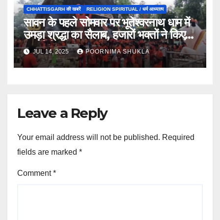
CHHATTISGARH की खबरें
RELIGION SPIRITUAL / धर्म आध्यात्म
सावन के पहले सोमवार पर भूतेश्वरनाथ धाम में
उमड़ा श्रद्धा का सैलाब, हजारों भक्तों ने किए
जलाभिषेक….
JUL 14, 2025
POORNIMA SHUKLA
Leave a Reply
Your email address will not be published.
Required
fields are marked
*
Comment
*