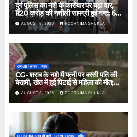
दुर्ग पुलिस का नशे के कारोबार पर बड़ा वार,
₹1.20 करोड़ की नशीली सामग्री हुई नष्ट; 66
मामलों में जब्ती…
AUGUST 9, 2026
POORNIMA SHUKLA
CRIME / अपराध
कोरबा
CG- शराब के नशे में पत्नी पर बरसी पति की
बेरहमी, खेत में हुई पिटाई से महिला की मौत;
आरोपी फरार…
AUGUST 9, 2026
POORNIMA SHUKLA
CHHATTISGARH की खबरें
CRIME / अपराध
कांकेर