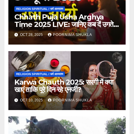
RELIGION SPIRITUAL / धर्म आध्यात्म
Chhath Puja Usha Arghya
Time 2025 LIVE: जानिए कब दें उगते
सूर्य को अर्घ्य, यहां देखें सभी शहरों की सही
OCT 28, 2025
POORNIMA SHUKLA
टाइमिंग
RELIGION SPIRITUAL / धर्म आध्यात्म
Karwa Chauth 2025: सरगी में क्या
खाएं ताकि पूरे दिन रहे एनर्जी?
OCT 10, 2025
POORNIMA SHUKLA