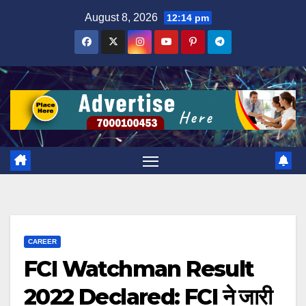
Skip
August 8, 2026
12:14 pm
to
content
CAREER
FCI Watchman Result
2022 Declared: FCI ने जारी