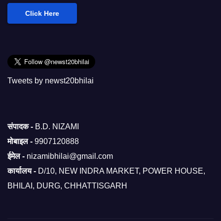
Click Here
Tweets by newst20bhilai
संपादक -
B.D. NIZAMI
मोबाइल -
9907120888
ईमेल -
nizamibhilai@gmail.com
कार्यालय -
D/10, NEW INDRA MARKET, POWER HOUSE,
BHILAI, DURG, CHHATTISGARH