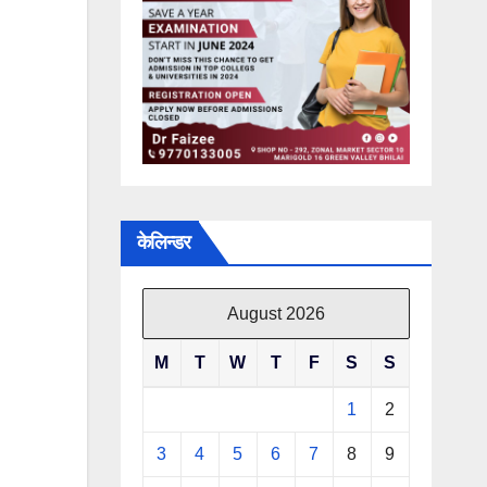
केलिन्डर
August 2026
M
T
W
T
F
S
S
1
2
3
4
5
6
7
8
9