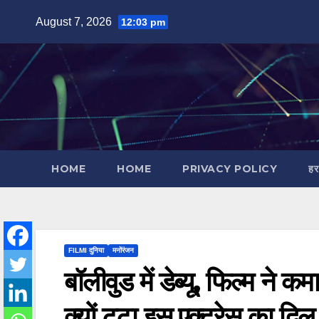
Skip
August 7, 2026
12:03 pm
to
content
HOME
HOME
PRIVACY POLICY
हर
FILMI दुनिया
मनोंरंजन
बॉलीवुड में डेब्यू, फिल्म ने 
क्यों टूटा इस एक्ट्रेस का दि