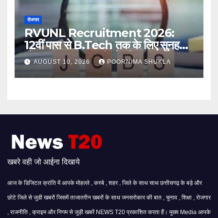
रोजगार
RVUNL Recruitment 2026:
12वीं पास से B.Tech तक के लिए सुनहरा
मौका, 2005 सरकारी नौकरियां
AUGUST 10, 2026
POORNIMA SHUKLA
खबरे वही जो आईना दिखाये
आज के डिजिटल क्रांति में आपके मोहल्ले , कस्बे , शहर , जिले के साथ साथ छत्तीसगढ़ के बड़े और
छोटे जिले से जुडी खबरों जिसमें ताजातरीन खबरों के साथ जनसरोकार की बात , चुनाव , शिक्षा , रोजगार
, राजनीति , क्राइम और निगम से जुड़ी खबरें NEWS T20 प्रकाशित करता हैं। मुख्य Media आपके