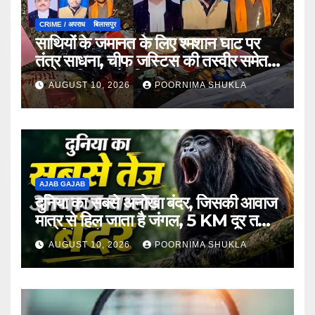
CRIME / अपराध
बिलासपुर
साथियों के जमानत के लिए श्मशान घाट पर
तंत्र साधना, चीफ जस्टिस की तस्वीर समेत
नींबू, नारियल और सिंदूर बरामद
AUGUST 10, 2026
POORNIMA SHUKLA
AJAB GAJAB
दुनिया का सबसे अनोखा बंदर, जिसकी आवाज
मात्र से हिल जाता है जंगल, 5 KM दूर तक
सुनाई देती है इनकी दहाड़!
AUGUST 10, 2026
POORNIMA SHUKLA