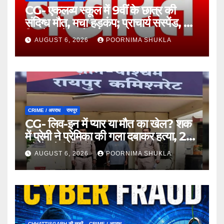
CG- एकलव्य स्कूल में 9वीं के छात्र की
संदिग्ध मौत, मचा हड़कंप; प्राचार्य सस्पेंड, 7
दिन में खुलेगा मौत का राज!…
AUGUST 6, 2026
POORNIMA SHUKLA
CRIME / अपराध
रायपुर
CG- लिव-इन में प्यार या मौत का खेल? शक
में प्रेमी ने प्रेमिका की गला दबाकर हत्या, 24
घंटे में प्रेमी गिरफ्तार…
AUGUST 6, 2026
POORNIMA SHUKLA
CHHATTISGARH की खबरें
CRIME / अपराध