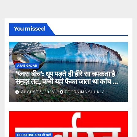
You missed
AJAB GAJAB
‘ग्लास बीच’: धूप पड़ते ही हीरे सा चमकता है
समुद्र तट, कभी यहां फेंका जाता था कांच का
कचरा!…
AUGUST 6, 2026
POORNIMA SHUKLA
CHHATTISGARH की खबरें