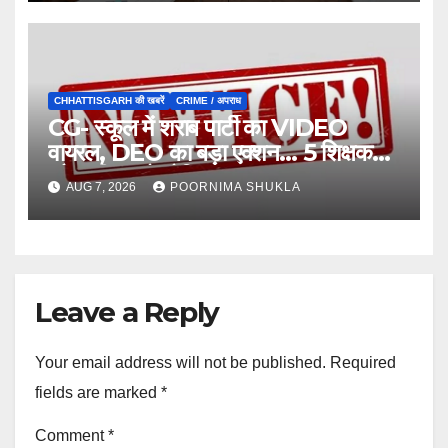
CHHATTISGARH की खबरें
CRIME / अपराध
CG- स्कूल में शराब पार्टी का VIDEO
वायरल, DEO का बड़ा एक्शन… 5 शिक्षक
और स्वीपर को नोटिस…
AUG 7, 2026
POORNIMA SHUKLA
Leave a Reply
Your email address will not be published.
Required
fields are marked
*
Comment
*