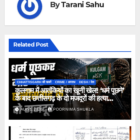
By
Tarani Sahu
Related Post
CHHATTISGARH की खबरें
CRIME / अपराध
DESH / देश
कुलगाम में आतंकियों का खूनी खेल! ‘धर्म पूछने’
के बाद छत्तीसगढ़ के दो मजदूरों की हत्या…
AUG 1, 2026
POORNIMA SHUKLA