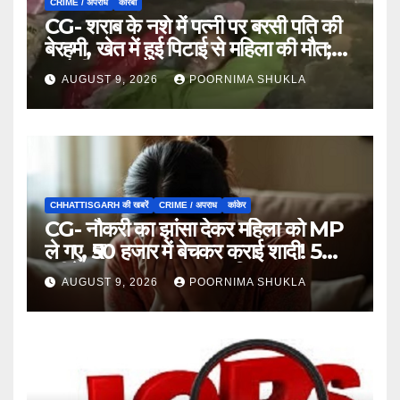
CRIME / अपराध
कोरबा
CG- शराब के नशे में पत्नी पर बरसी पति की
बेरहमी, खेत में हुई पिटाई से महिला की मौत;
आरोपी फरार…
AUGUST 9, 2026
POORNIMA SHUKLA
CHHATTISGARH की खबरें
CRIME / अपराध
कांकेर
CG- नौकरी का झांसा देकर महिला को MP
ले गए, ₹50 हजार में बेचकर कराई शादी! 5
महीने बाद खुला पूरा राज, 3 गिरफ्तार…
AUGUST 9, 2026
POORNIMA SHUKLA