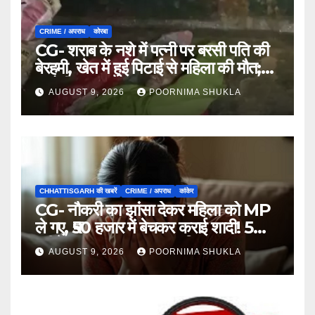
CRIME / अपराध
कोरबा
CG- शराब के नशे में पत्नी पर बरसी पति की
बेरहमी, खेत में हुई पिटाई से महिला की मौत;
आरोपी फरार…
AUGUST 9, 2026
POORNIMA SHUKLA
CHHATTISGARH की खबरें
CRIME / अपराध
कांकेर
CG- नौकरी का झांसा देकर महिला को MP
ले गए, ₹50 हजार में बेचकर कराई शादी! 5
महीने बाद खुला पूरा राज, 3 गिरफ्तार…
AUGUST 9, 2026
POORNIMA SHUKLA