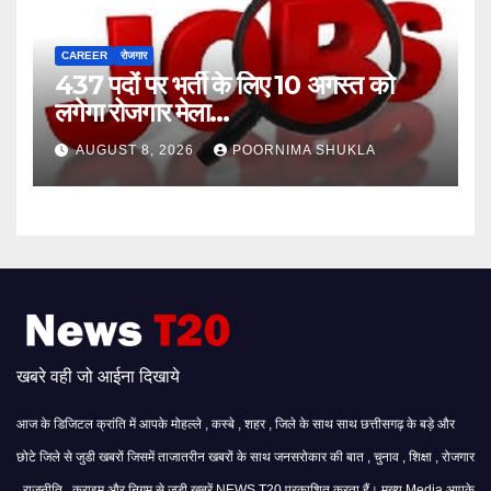
CAREER
रोजगार
437 पदों पर भर्ती के लिए 10 अगस्त को
लगेगा रोजगार मेला…
AUGUST 8, 2026
POORNIMA SHUKLA
खबरे वही जो आईना दिखाये
आज के डिजिटल क्रांति में आपके मोहल्ले , कस्बे , शहर , जिले के साथ साथ छत्तीसगढ़ के बड़े और
छोटे जिले से जुडी खबरों जिसमें ताजातरीन खबरों के साथ जनसरोकार की बात , चुनाव , शिक्षा , रोजगार
, राजनीति , क्राइम और निगम से जुड़ी खबरें NEWS T20 प्रकाशित करता हैं। मुख्य Media आपके