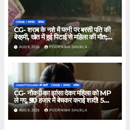
CRIME / अपराध
कोरबा
CG- शराब के नशे में पत्नी पर बरसी पति की
बेरहमी, खेत में हुई पिटाई से महिला की मौत;
आरोपी फरार…
AUG 9, 2026
POORNIMA SHUKLA
CHHATTISGARH की खबरें
CRIME / अपराध
कांकेर
CG- नौकरी का झांसा देकर महिला को MP
ले गए, ₹50 हजार में बेचकर कराई शादी! 5
महीने बाद खुला पूरा राज, 3 गिरफ्तार…
AUG 9, 2026
POORNIMA SHUKLA