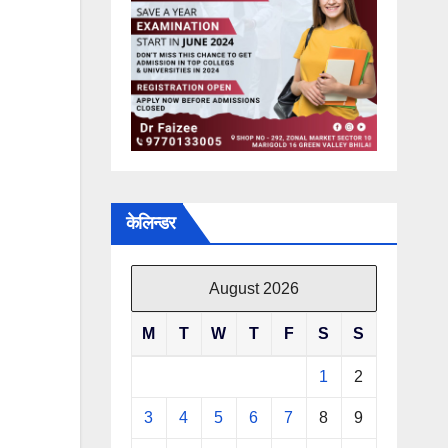
केलिन्डर
August 2026
M
T
W
T
F
S
S
1
2
3
4
5
6
7
8
9