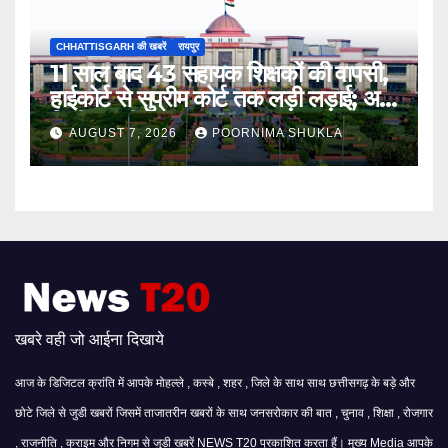
CHHATTISGARH की खबरें
रायपुर
11 साल बाद 43 सहायक शिक्षकों की वापसी,
हाईकोर्ट से सुप्रीम कोर्ट तक लड़ी लड़ाई; अब
मिली बहाली…
AUGUST 7, 2026
POORNIMA SHUKLA
खबरे वही जो आईना दिखाये
आज के डिजिटल क्रांति में आपके मोहल्ले , कस्बे , शहर , जिले के साथ साथ छत्तीसगढ़ के बड़े और
छोटे जिले से जुडी खबरों जिसमें ताजातरीन खबरों के साथ जनसरोकार की बात , चुनाव , शिक्षा , रोजगार
, राजनीति , क्राइम और निगम से जुड़ी खबरें NEWS T20 प्रकाशित करता हैं। मुख्य Media आपके