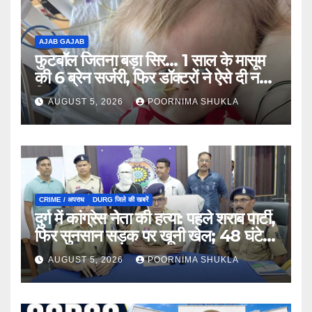
AJAB GAJAB
फुटबॉल जितना बड़ा सिर… 1 साल के मासूम
की 6 ब्रेन सर्जरी, फिर डॉक्टरों ने ऐसे दी नई
जिंदगी…
AUGUST 5, 2026
POORNIMA SHUKLA
CRIME / अपराध
DURG जिले की खबरें
दुर्ग में कांग्रेस नेता की हत्या: पहले शराब पार्टी,
फिर सुनसान सड़क पर खूनी खेल; 48 घंटे में
खुला राज…
AUGUST 5, 2026
POORNIMA SHUKLA