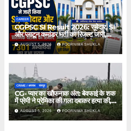
CAREER
CGPSC SI Result 2026: सूबेदार, SI
और प्लाटून कमांडर भर्ती का रिजल्ट जारी,
7301 अभ्यर्थी मुख्य परीक्षा के लिए चयनित…
AUGUST 5, 2026
POORNIMA SHUKLA
CRIME / अपराध
रायपुर
CG- प्यार का खौफनाक अंत: बेवफाई के शक
में प्रेमी ने प्रेमिका की गला दबाकर हत्या की,
फिर तालाब में फेंका शव…
AUGUST 5, 2026
POORNIMA SHUKLA