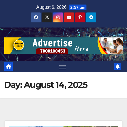
Skip
August 6, 2026
2:57 am
to
content
Day:
August 14, 2025