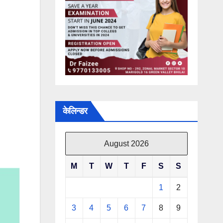
केलिन्डर
August 2026
M
T
W
T
F
S
S
1
2
3
4
5
6
7
8
9