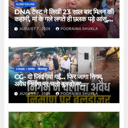
AJAB GAJAB
DNA टेस्ट ने लिखी 23 साल बाद मिलन की
कहानी, मां के गले लगते ही छलक पड़े आंसू,
भावुक कर देगी ये मुलाकात…
AUGUST 7, 2026
POORNIMA SHUKLA
CRIME / अपराध
बिलासपुर
CG- दो जिंदगियां गईं… फिर जागा निगम,
अवैध निर्माण पर चला बुलडोजर…
AUGUST 7, 2026
POORNIMA SHUKLA