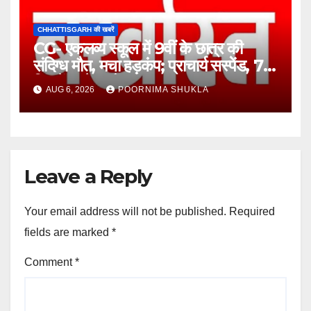
CHHATTISGARH की खबरें
CG- एकलव्य स्कूल में 9वीं के छात्र की
संदिग्ध मौत, मचा हड़कंप; प्राचार्य सस्पेंड, 7
दिन में खुलेगा मौत का राज!…
AUG 6, 2026
POORNIMA SHUKLA
Leave a Reply
Your email address will not be published.
Required
fields are marked
*
Comment
*